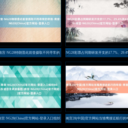
南宫·NG28特朗普此前曾摄取不同寻常的
NG28彩票占同期研发开支的17.7%、29.4
举措-南宫·NG28
及43%-
南宫·NG28(China)官方网站-登录入口组织
南宫28(中国)官方网站当雏鹰接近航行的
80名民兵
级-南宫·NG28