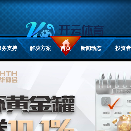
服务支持
解决方案
首页
新闻动态
投资者