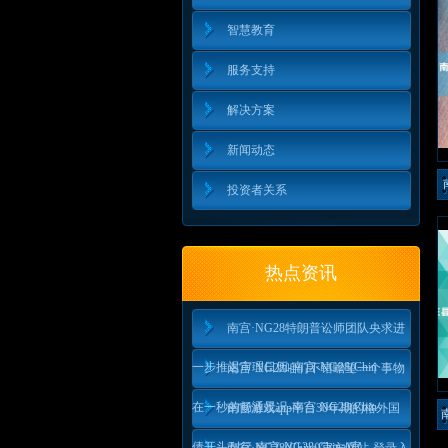
智慧教育
服务支持
解决方案
新闻动态
投资者关系
热点资讯
南宫·NG28特朗普讼师团队央求进
一步推迟审理日历-南宫·NG28(Chin
南宫·NG28咱们不错瞻望一个事物
在一秒的畅通景况-南宫·NG28(Chin
南宫游戏app平台30年期的格外国
债开头刊行-南宫·NG28(China)官