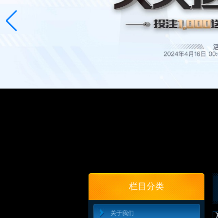
栏目分类
关于我们